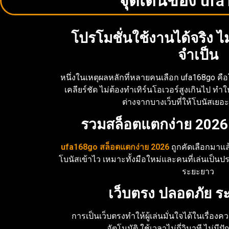
จุดเด่นของ ufa
โปรโมชั่นใช้งานได้จริง ไ
จำเป็น
หนึ่งในเหตุผลหลักที่หลายคนเลือก ufa168go คือโป
เคลียร์ชัด ไม่ต้องทำเทิร์นโอเวอร์สูงเกินไป ทำใ
ต่างจากบางเว็บที่ให้โบนัสเยอ
รวมสล็อตแตกง่าย 2026 
ufa168go สล็อตแตกง่าย 2026
ถูกคัดเลือกมาแล้
โบนัสเข้าไว เหมาะทั้งมือใหม่และคนที่เล่นเป็น
ระยะยาว
เว็บตรง ปลอดภัย ร
การเป็นเว็บตรงทำให้ผู้เล่นมั่นใจได้ในเรื่
อัตโนมัติ ใช้เวลาไม่กี่วินาที ไม่มีป