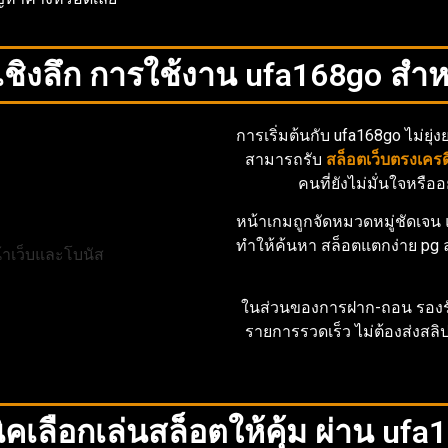
ชิงลึก การใช้งาน ufa168go สำหรั
การเริ่มต้นกับ ufa168go ไม่ยุ่
สามารถรับ
สล็อตเว็บตรงเครด
คนที่ยังไม่มั่นใจหรื
หน้าเกมถูกจัดหมวดหมู่ชัดเ
ทำให้ค้นหา สล็อตแตกง่าย pg ล
ในส่วนของการฝาก-ถอน รองร
รายการรวดเร็ว ไม่ต้องส่งสล
ิคเลือกเล่นสล็อตให้คุ้ม ผ่าน ufa