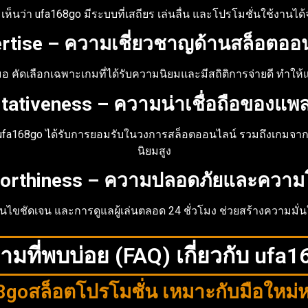
็นว่า ufa168go มีระบบที่เสถียร เล่นลื่น และโปรโมชั่นใช้งานได้
rtise – ความเชี่ยวชาญด้านสล็อตออ
อ คัดเลือกเฉพาะเกมที่ได้รับความนิยมและมีสถิติการจ่ายดี ทำให
itativeness – ความน่าเชื่อถือของแพ
้ ufa168go ได้รับการยอมรับในวงการสล็อตออนไลน์ รวมถึงเกมจา
นิยมสูง
orthiness – ความปลอดภัยและความ
อนไขชัดเจน และการดูแลผู้เล่นตลอด 24 ชั่วโมง ช่วยสร้างความมั่น
มที่พบบ่อย (FAQ) เกี่ยวกับ ufa
goสล็อตโปรโมชั่น เหมาะกับมือใหม่ห