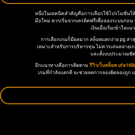
หนึ่งในเทคนิคสำคัญคือการเลือกใช้โปรโมชั่นใ
มือใหม่ ควรเริ่มจากเครดิตฟรีเพื่อลองระบบก่อน 
เงินเมื่อเริ่มเข้าใจแน
การเลือกเกมก็มีผลมาก สล็อตแตกง่าย pg ล่าสุ
เหมาะสำหรับการบริหารทุน ไม่ควรเล่นหลายเก
และตั้งงบประมาณชั
อีกแนวทางคือการติดตาม
รีวิวเว็บสล็อต ufa16
เกมที่กำลังแตกดี จะช่วยลดการลองผิดลองถูก 