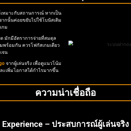
ห้เหมาะกับสถานการณ์ หากเป็น
จากนั้นค่อยขยับไปใช้โบนัสเติม
วเกม
ด มักมีอัตราการจ่ายที่สมดุล
มพร้อมกัน ควรโฟกัสเกมเดียว
ดเจน
8go
จากผู้เล่นจริง เพื่อดูแนวโน้ม
และเพิ่มโอกาสได้กำไรมากขึ้น
ความน่าเชื่อถือ
Experience – ประสบการณ์ผู้เล่นจริง