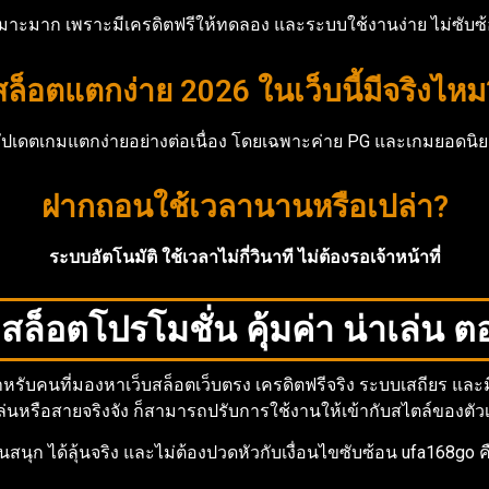
มาะมาก เพราะมีเครดิตฟรีให้ทดลอง และระบบใช้งานง่าย ไม่ซับซ
สล็อตแตกง่าย 2026 ในเว็บนี้มีจริงไหม
ัปเดตเกมแตกง่ายอย่างต่อเนื่อง โดยเฉพาะค่าย PG และเกมยอดนิย
ฝากถอนใช้เวลานานหรือเปล่า?
ระบบอัตโนมัติ ใช้เวลาไม่กี่วินาที ไม่ต้องรอเจ้าหน้าที่
สล็อตโปรโมชั่น คุ้มค่า น่าเล่น
ำหรับคนที่มองหาเว็บสล็อตเว็บตรง เครดิตฟรีจริง ระบบเสถียร แล
ล่นหรือสายจริงจัง ก็สามารถปรับการใช้งานให้เข้ากับสไตล์ของตัวเ
ุก ได้ลุ้นจริง และไม่ต้องปวดหัวกับเงื่อนไขซับซ้อน ufa168go คื