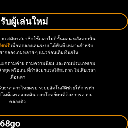
บผู้เล่นใหม่
งยาก สมัครสมาชิกใช้เวลาไม่กี่ขั้นตอน หลังจากนั้น
ิตฟรี
เพื่อทดลองเล่นระบบได้ทันที เหมาะสำหรับ
ออยากลองเกมหลาย ๆ แนวก่อนเติมเงินจริง
จน แยกตามค่าย ตามความนิยม และตามประเภทเกม
่าสุด หรือเกมที่กำลังมาแรงได้สะดวก ไม่เสียเวลา
เลื่อนหา
ับธนาคารไทยครบ ระบบอัตโนมัติช่วยให้การทำ
ิป ไม่ต้องรอแอดมิน ตอบโจทย์คนที่ต้องการความ
คล่องตัว
168go