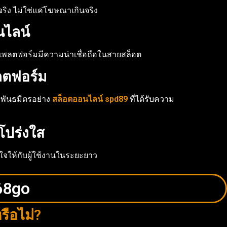
จริง ไม่ใช่แค่โฆษณาเกินจริง
นไลน์
้แพลตฟอร์มมีความน่าเชื่อถือในสายสล็อต
ลตฟอร์ม
กพันธมิตรอย่าง
สล็อตออนไลน์ spd89
ที่ได้รับความ
โปร่งใส
ใจให้กับผู้ใช้งานในระยะยาว
168go
รือไม่?